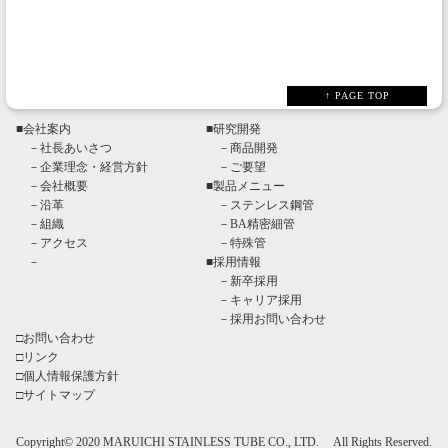
↑ PAGE TOP
■
会社案内
■
研究開発
－
社長あいさつ
－
商品開発
－
企業理念・経営方針
－
ご要望
－
会社概要
■
製品メニュー
－
沿革
－
ステンレス鋼管
－
組織
－
BA精密細管
－
アクセス
－
特殊管
－
■
採用情報
－
新卒採用
－
キャリア採用
－
採用お問い合わせ
□
お問い合わせ
□
リンク
□
個人情報保護方針
□
サイトマップ
Copyright© 2020
MARUICHI STAINLESS TUBE CO., LTD.
All Rights Reserved.