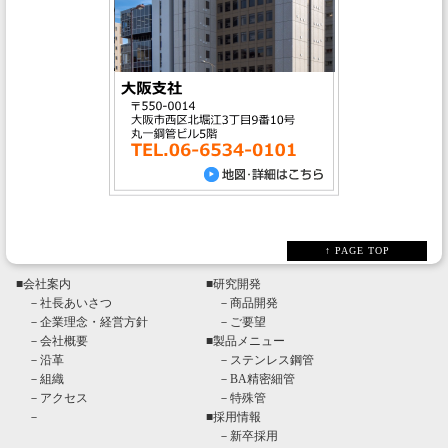
↑ PAGE TOP
■
会社案内
■
研究開発
－
社長あいさつ
－
商品開発
－
企業理念・経営方針
－
ご要望
－
会社概要
■
製品メニュー
－
沿革
－
ステンレス鋼管
－
組織
－
BA精密細管
－
アクセス
－
特殊管
－
■
採用情報
－
新卒採用