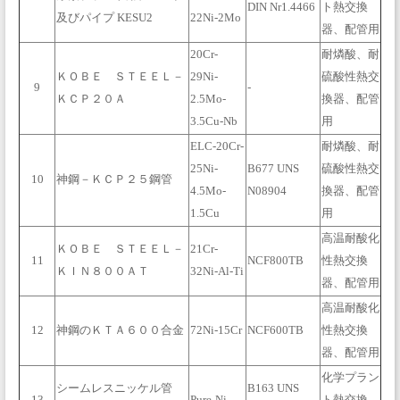
DIN Nr1.4466
ト熱交換
及びパイプ KESU2
22Ni-2Mo
器、配管用
20Cr-
耐燐酸、耐
ＫＯＢＥ ＳＴＥＥＬ－
29Ni-
硫酸性熱交
9
-
ＫＣＰ２０Ａ
2.5Mo-
換器、配管
3.5Cu-Nb
用
ELC-20Cr-
耐燐酸、耐
25Ni-
B677 UNS
硫酸性熱交
10
神鋼－ＫＣＰ２５鋼管
4.5Mo-
N08904
換器、配管
1.5Cu
用
高温耐酸化
ＫＯＢＥ ＳＴＥＥＬ－
21Cr-
11
NCF800TB
性熱交換
ＫＩＮ８００ＡＴ
32Ni-Al-Ti
器、配管用
高温耐酸化
12
神鋼のＫＴＡ６００合金
72Ni-15Cr
NCF600TB
性熱交換
器、配管用
化学プラン
シームレスニッケル管
B163 UNS