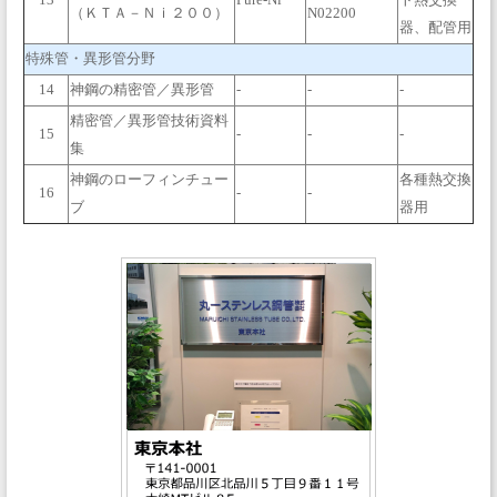
13
Pure-Ni
ト熱交換
（ＫＴＡ－Ｎｉ２００）
N02200
器、配管用
特殊管・異形管分野
14
神鋼の精密管／異形管
-
-
-
精密管／異形管技術資料
15
-
-
-
集
神鋼のローフィンチュー
各種熱交換
16
-
-
ブ
器用