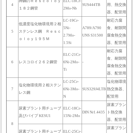
神鋼のＲｅｓｃｏｌｏｙ
ELC-18Cr-
4
SUS444TB
用、熱交換
１８２鋼管
2Mo-Nb
器、配管用
LC-19Cr-
耐応力腐
低濃度塩化物環境用２相
5Ni-
A789/A790
食、耐隙間
5
ステンレス鋼 Ｒｅｓｃ
2.7Mo-
UNS S31500
腐食熱交換
ｏｌｏｙ１９５Ｍ
1.5Si
器、配管用
耐応力腐
ELC-21Cr-
食、耐隙間
6
レスコロイ２６２鋼管
6Ni-2Mo-
-
腐食熱交換
Ti
器、配管用
LC-25Cr-
塩化物環境
塩化物環境用２相ステン
7
6Ni-3Mo-
SUS329J4LTB
熱交換器、
レス鋼
N
配管用
尿素プラン
尿素プラント用チューブ
ELC-18Cr-
DIN Nr1.4435
ト熱交換
及びパイプ KESU1
15Ni-2Mo
器、配管用
8
尿素プラン
尿素プラント用チューブ
ELC-25Cr-