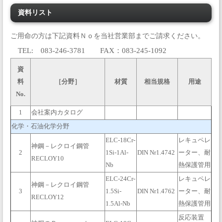
資料リスト
ご用命の方は下記資料Ｎｏを当社営業部までご請求ください。
TEL: 083-246-3781 FAX：083-245-1092
資
料
［分野］
材質
相当規格
用途
No.
1
会社案内カタログ
化学・石油化学分野
ELC-18Cr-
レキュペレ
神鋼－レクロイ鋼管
2
1Si-1Al-
DIN Nr1.4742
ーター、耐
RECLOY10
Nb
熱保護管用
ELC-24Cr-
レキュペレ
神鋼－レクロイ鋼管
3
1.5Si-
DIN Nr1.4762
ーター、耐
RECLOY12
1.5Al-Nb
熱保護管用
反応装置